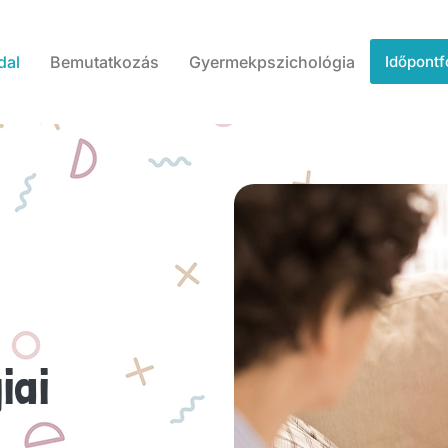
dal
Bemutatkozás
Gyermekpszichológia
Időpontf
iai