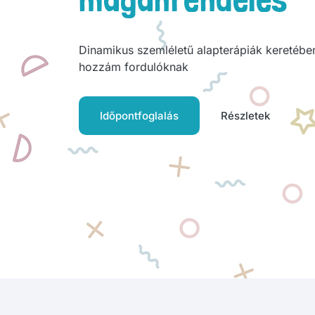
Dinamikus szemléletű alapterápiák keretében
hozzám fordulóknak
Időpontfoglalás
Részletek