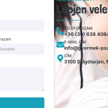
Lépjen vel
TELEFONSZÁM
+36 (30) 638 408
onszám
E-MAIL CÍM
info@gyermek-psz
CÍM
3100 Salgótarján, M