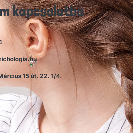
em kapcsolatba
4
ichologia.hu
árcius 15 út. 22. 1/4.