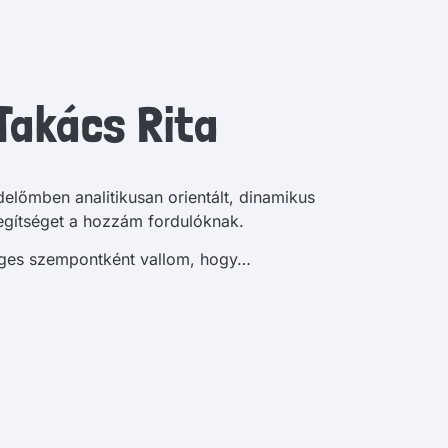
Takács Rita
előmben analitikusan orientált, dinamikus
segítséget a hozzám fordulóknak.
ges szempontként vallom, hogy…