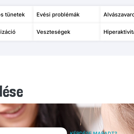
s tünetek
Evési problémák
Alvászavar
lizáció
Veszteségek
Hiperaktivit
lése
KÉRDÉSE MARADT?