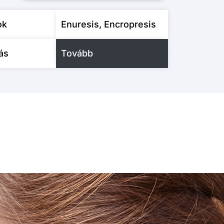
ok
Enuresis, Encropresis
ás
Tovább