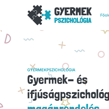
Főol
GYERMEKPSZICHOLÓGIA
Gyermek- és
ifjúságpszichológ
magánrendelés