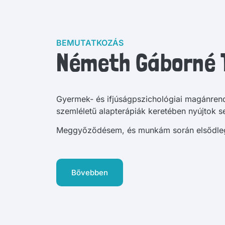
BEMUTATKOZÁS
Németh Gáborné 
Gyermek- és ifjúságpszichológiai magánrend
szemléletű alapterápiák keretében nyújtok 
Meggyőződésem, és munkám során elsődle
Bővebben