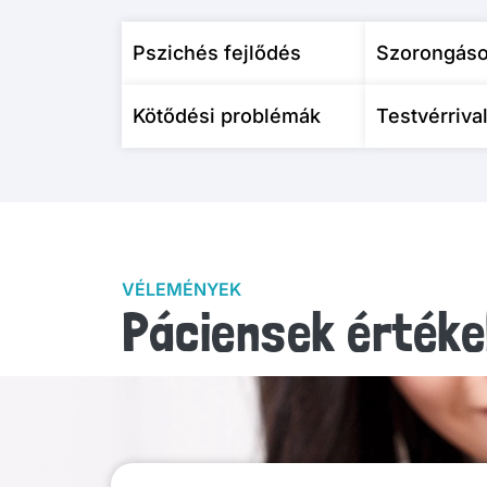
Pszichés fejlődés
Szorongáso
Kötődési problémák
Testvérriva
VÉLEMÉNYEK
Páciensek értéke